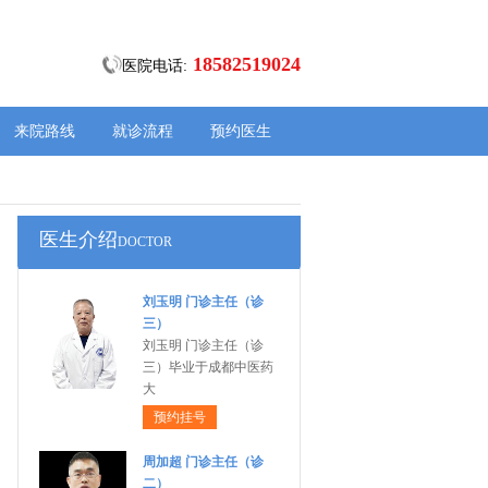
18582519024
医院电话:
来院路线
就诊流程
预约医生
医生介绍
DOCTOR
刘玉明 门诊主任（诊
三）
刘玉明 门诊主任（诊
三）毕业于成都中医药
大
预约挂号
周加超 门诊主任（诊
二）