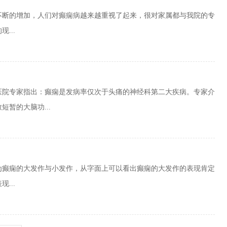
不断的增加，人们对癫痫病越来越重视了起来，很对家属都与我院的专
...
医院专家指出：癫痫是发病率仅次于头痛的神经科第二大疾病。专家介
暂的大脑功...
为癫痫的大发作与小发作，从字面上可以看出癫痫的大发作的表现肯定
...