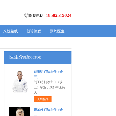
18582519024
医院电话:
来院路线
就诊流程
预约医生
医生介绍
DOCTOR
刘玉明 门诊主任（诊
三）
刘玉明 门诊主任（诊
三）毕业于成都中医药
大
预约挂号
周加超 门诊主任（诊
二）