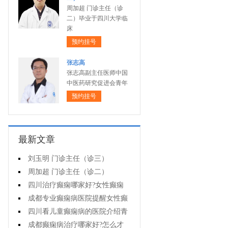
周加超 门诊主任（诊
二）毕业于四川大学临
床
预约挂号
张志高
张志高副主任医师中国
中医药研究促进会青年
预约挂号
最新文章
刘玉明 门诊主任（诊三）
周加超 门诊主任（诊二）
四川治疗癫痫哪家好?女性癫痫
怎么预防?
成都专业癫痫病医院提醒女性癫
痫患者在经期要注意什么?
四川看儿童癫痫病的医院介绍青
少年癫痫病的病因
成都癫痫病治疗哪家好?怎么才