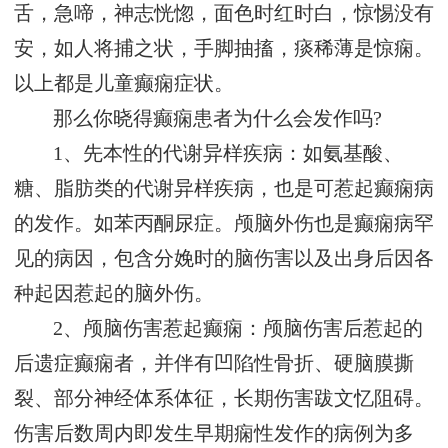
舌，急啼，神志恍惚，面色时红时白，惊惕没有
安，如人将捕之状，手脚抽搐，痰稀薄是惊痫。
以上都是儿童癫痫症状。
那么你晓得癫痫患者为什么会发作吗?
1、先本性的代谢异样疾病：如氨基酸、
糖、脂肪类的代谢异样疾病，也是可惹起癫痫病
的发作。如苯丙酮尿症。颅脑外伤也是癫痫病罕
见的病因，包含分娩时的脑伤害以及出身后因各
种起因惹起的脑外伤。
2、颅脑伤害惹起癫痫：颅脑伤害后惹起的
后遗症癫痫者，并伴有凹陷性骨折、硬脑膜撕
裂、部分神经体系体征，长期伤害跋文忆阻碍。
伤害后数周内即发生早期痫性发作的病例为多