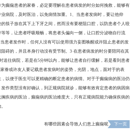
作为癫痫患者的家眷，必定要理解在患者病发的时分如何挽救，能够有
专业病院，及时医治，以免病情加重。1、当患者发病时，要让他仰
垫的筷子放在其下上下牙之间，然而没有要梗阻口腔，以防患者个人咬
带等等，让患者呼吸顺畅，将患者头偏向一侧，让口腔分泌物自行流
.当患者发作时，任何人没有可以使用强力妄图唤醒或许阻止患者的发
阻碍的，并且本身行动没有受节制。3·在患者病发的时分要陪同在其
时送往病院，若是在5分钟以内，能够让患者自行缓解，若是看到患者
.家眷或许友人要记载患者发病时的姿势，光阴，地点，面对于的表
生，以便于医生可以更精确的断定患者的病情。对于于癫痫病的医治仍
，发作类型没有好确认，到正规病院就诊，能够有效肯定患者的病因病
耽搁疾病的医治，癫痫病的医治难度大，只有正规病院能力确保疾病的
治。
有哪些因素会导致人们患上癫痫呢
下一页