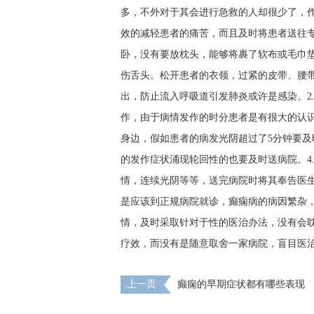
多，不外对于其会进行急救的人却很少了，
效的减轻患者的痛苦，而且及时将患者送往
卧，没有要放枕头，能够将裹了软布或毛巾
伤舌头。松开患者的衣领，过紧的皮带、腰
出，防止流入呼吸道引发肺炎或许是感染。2
作，由于病情发作的时分患者是有很大的认识
身边，假如患者的病发光阴超过了5分钟要及
的发作症状涌现轮回性的也要及时送病院。4
情，连续光阴等等，送完病院时将其奉告医
是应该到正规病院就诊，癫痫病的病因繁杂
情，及时采取针对于性的医治办法，没有会
疗效，而没有是随意取舍一家病院，盲目医
上一页
癫痫的早期症状都有哪些表现