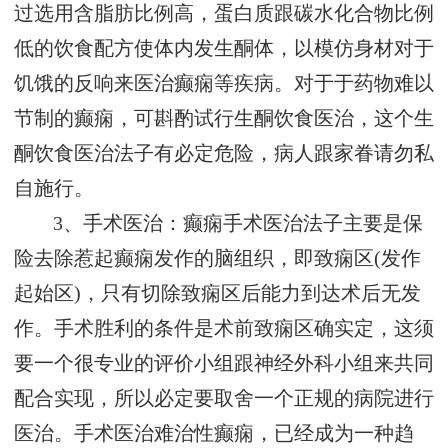
过选用含脂肪比例高，蛋白质跟碳水化合物比例
低的饮食配方使体内发生酮体，以模仿身材对于
饥饿的反响来医治癫痫等疾病。对于于药物难以
节制的癫痫，可斟酌试行生酮饮食医治，这个生
酮饮食医治法子有必定危险，病人跟家眷请勿私
自施行。
3、手术医治：癫痫手术医治法子主要是保
险去除惹起癫痫发作的脑组织，即致痫区(发作
起始区)，只有切除致痫区后能力到达术后无发
作。手术胜利的条件是术前致痫区确实定，这须
要一个很专业的评价小组跟神经外科小组来共同
配合实现，所以必定要取舍一个正规的病院进行
医治。手术医治难治性癫痫，已经成为一种趋