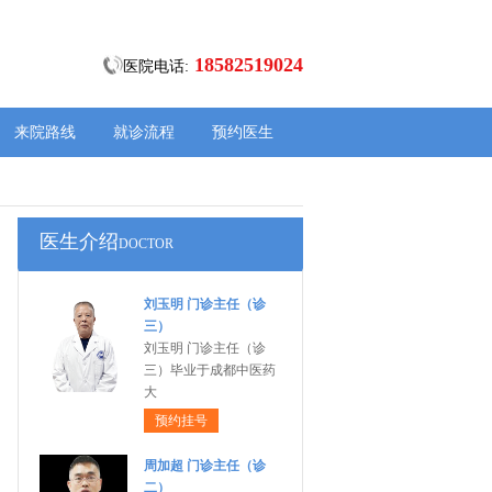
18582519024
医院电话:
来院路线
就诊流程
预约医生
医生介绍
DOCTOR
刘玉明 门诊主任（诊
三）
刘玉明 门诊主任（诊
三）毕业于成都中医药
大
预约挂号
周加超 门诊主任（诊
二）