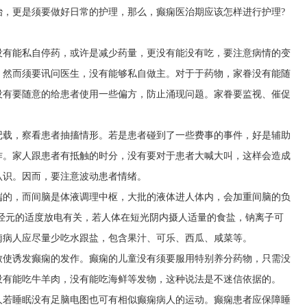
治，更是须要做好日常的护理，那么，癫痫医治期应该怎样进行护理?
没有能私自停药，或许是减少药量，更没有能没有吃，要注意病情的变
。然而须要讯问医生，没有能够私自做主。对于于药物，家眷没有能随
没有要随意的给患者使用一些偏方，防止涌现问题。家眷要监视、催促
记载，察看患者抽搐情形。若是患者碰到了一些费事的事件，好是辅助
作。家人跟患者有抵触的时分，没有要对于患者大喊大叫，这样会造成
认识。因而，要注意波动患者情绪。
端的，而间脑是体液调理中枢，大批的液体进人体内，会加重间脑的负
经元的适度放电有关，若人体在短光阴内摄人适量的食盐，钠离子可
痫病人应尽量少吃水跟盐，包含果汁、可乐、西瓜、咸菜等。
致使诱发癫痫的发作。癫痫的儿童没有须要服用特别养分药物，只需没
没有能吃牛羊肉，没有能吃海鲜等发物，这种说法是不迷信依据的。
人若睡眠没有足脑电图也可有相似癫痫病人的运动。癫痫患者应保障睡