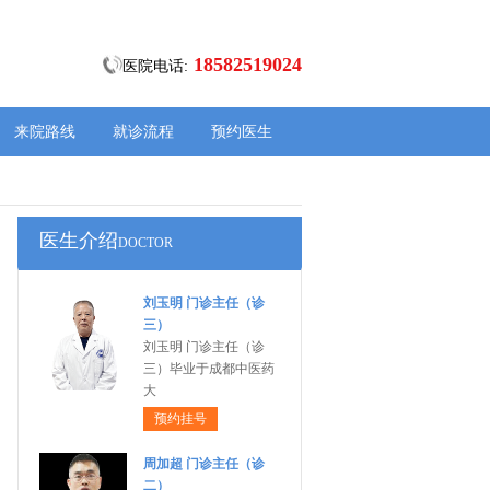
18582519024
医院电话:
来院路线
就诊流程
预约医生
医生介绍
DOCTOR
刘玉明 门诊主任（诊
三）
刘玉明 门诊主任（诊
三）毕业于成都中医药
大
预约挂号
周加超 门诊主任（诊
二）