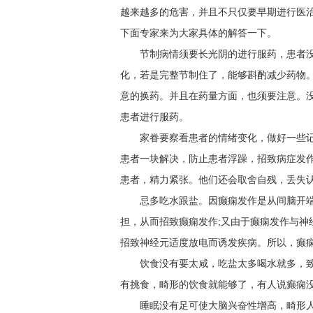
越来越多的危害，并且不只仅要早期进行医
下面专家来为大家具体的解答一下。
节制病情须要长光阴的进行服药，患者
化，若是完整节制住了，能够斟酌减少药物
意的换药。并且在药量方面，也须要注意。
患者进行服药。
家眷要察看患者的情绪变化，做好一些
患者一块解决，防止患者浮躁，招致病症发
患者，精力紧张。他们还会取舍自残，丢失
忌多吃水跟盐。因癫痫发作是从间脑开
担，从而招致癫痫发作;又由于癫痫发作与神
招致神经元适度放电而诱发疾病。所以，癫
饮食没有要太咸，吃盐太多喝水就多，
有挑食，畸形的饮食就能够了，有人说癫痫
睡眠没有足可使大脑兴奋性增高，畸形