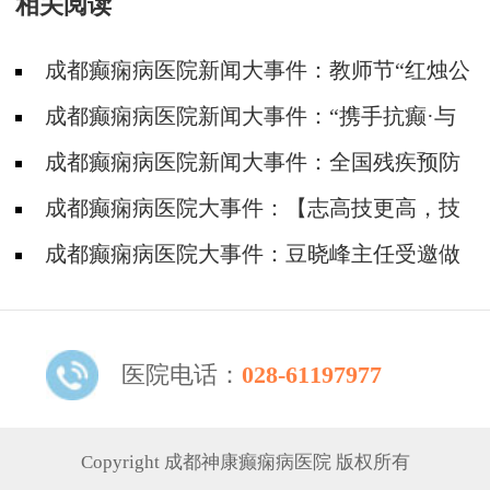
相关阅读
成都癫痫病医院新闻大事件：教师节“红烛公
益计划”帮助癫痫教师走出病魔困扰，重返三尺
成都癫痫病医院新闻大事件：“携手抗癫·与
讲台
爱同行”四川省癫痫病康复基金筛查救助活动走
成都癫痫病医院新闻大事件：全国残疾预防
进威远县
日，降低因癫痫病致残发生率，神康倡导癫痫诊
成都癫痫病医院大事件：【志高技更高，技
治越早越好
高德亦高】癫痫学子高考后手捧锦旗致谢张志高
成都癫痫病医院大事件：豆晓峰主任受邀做
主任
客SCTV-4《第四直播间》栏目，跟你聊聊《不
受控制的癫痫》
医院电话：
028-61197977
Copyright 成都神康癫痫病医院 版权所有