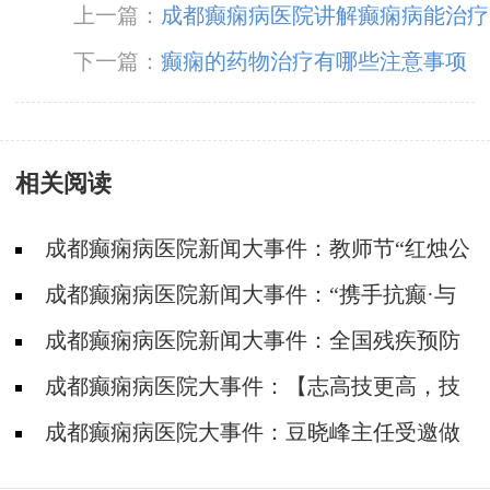
上一篇：
成都癫痫病医院讲解癫痫病能治疗
好吗
下一篇：
癫痫的药物治疗有哪些注意事项
相关阅读
成都癫痫病医院新闻大事件：教师节“红烛公
益计划”帮助癫痫教师走出病魔困扰，重返三尺
成都癫痫病医院新闻大事件：“携手抗癫·与
讲台
爱同行”四川省癫痫病康复基金筛查救助活动走
成都癫痫病医院新闻大事件：全国残疾预防
进威远县
日，降低因癫痫病致残发生率，神康倡导癫痫诊
成都癫痫病医院大事件：【志高技更高，技
治越早越好
高德亦高】癫痫学子高考后手捧锦旗致谢张志高
成都癫痫病医院大事件：豆晓峰主任受邀做
主任
客SCTV-4《第四直播间》栏目，跟你聊聊《不