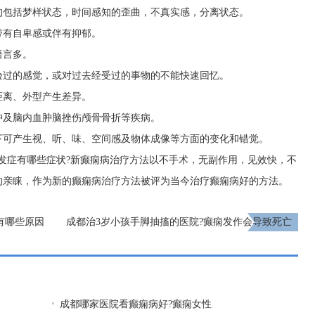
的包括梦样状态，时间感知的歪曲，不真实感，分离状态。
带有自卑感或伴有抑郁。
语言多。
验过的感觉，或对过去经受过的事物的不能快速回忆。
距离、外型产生差异。
肿及脑内血肿脑挫伤颅骨骨折等疾病。
下可产生视、听、味、空间感及物体成像等方面的变化和错觉。
发症有哪些症状?新癫痫病治疗方法以不手术，无副作用，见效快，不
的亲睐，作为新的癫痫病治疗方法被评为当今治疗癫痫病好的方法。
有哪些原因
成都治3岁小孩手脚抽搐的医院?癫痫发作会导致死亡
吗?
下一页
成都哪家医院看癫痫病好?癫痫女性