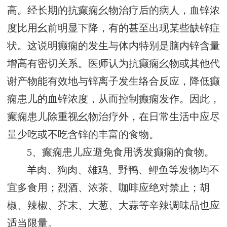
高。经长期的抗癫痫幺物治疗后的病人，血锌浓
度比用幺前明显下降，有的甚至出现某些缺锌症
状。这说明癫痫的发生与体内特别是脑内锌含量
增高有密切关系。医师认为抗癫痫幺物或其他代
谢产物能有效地与锌离子发生络合反应，降低癫
痫患儿的血锌浓度，从而控制癫痫发作。因此，
癫痫患儿除重视幺物治疗外，在日常生活中应尽
量少吃或不吃含锌的丰富的食物。
5、癫痫患儿应避免食用诱发癫痫的食物。
羊肉、狗肉、雄鸡、野鸭、鲤鱼等发物均不
宜多食用；烈酒、浓茶、咖啡应绝对禁止；胡
椒、辣椒、芥末、大葱、大蒜等辛辣调味品也应
适当限量。