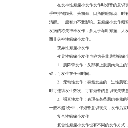
在发神性癫痫小发作发作时短暂的意识
手中持物跌落、头前倾、口角眼睑颤动、时有
清醒。一般智力不受影响。若癫痫小发作频繁
发病的称失神样发作，多见于颞叶癫痫。大
而非失神性癫痫小发作。
变异性癫痫小发作
变异性癫痫小发作也称为是非典型癫痫
1、肌阵挛发作：头部和上肢肌肉为主
碍，可发生在任何时间。
2、无动性发作：突然发生的一过性肌
时可连续发生数次。可有短暂的意识丧失或
3、强直性发作：表现在某些肌肉突然
一般不超1分钟，伴短暂意识丧失，发作后立
复合性癫痫小发作
复合性癫痫小发作也有不同的发作方式