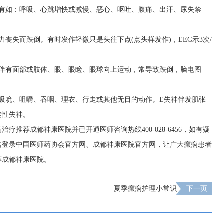
还有如：呼吸、心跳增快或减慢、恶心、呕吐、腹痛、出汗、尿失禁
丧失而跌倒。有时发作轻微只是头往下点(点头样发作)，EEG示3次/
，伴有面部或肢体、眼、眼睑、眼球向上运动，常导致跌倒，脑电图
吸吮、咀嚼、吞咽、理衣、行走或其他无目的动作。E失神伴发肌张
转性失神。
推荐成都神康医院并已开通医师咨询热线400-028-6456，如有疑
击登录中国医师药协会官方网、成都神康医院官方网，让广大癫痫患者
荐成都神康医院。
夏季癫痫护理小常识
下一页