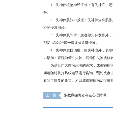
1、失神伴植物神经症状：有失神症，
等。
2、失神伴肌张力减退：失神伴全身肌张力
秒的慢波同步。
3、失神伴肌阵挛：患者除失神发作外
EEG示3次/秒棘一慢波或多棘慢波。
4、失神伴发自动症：除失神症外，表现
力增加：表现前俯性失神，后仰性失神或旋
为满足广大癫痫患者的需求，成都癫痫病治疗
问请随时拨打热线电话进行咨询、预约或点
看到了康复的希望。所以成都癫痫病治疗推
上一页
多数癫痫患者存在心理障碍