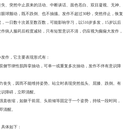
丧失、突然中止原来的活动、中断谈话、面色苍白、双目凝视、无神、
眼球颤动，既不跌倒、也不抽搐。发作不超过30秒，突然停止，恢复
，一日数十次甚至数百数，可能影响学习，以510岁多发，15岁以后
发作病人服药后程度减轻，只有短暂意识不清，仍应视为癫痫大发作，
小发作，它主要表现形式有：
的双侧节律性肌阵挛抽动，可单一或重复多次抽动，发作不伴有意识障
张力丧失，因而不能维持姿势。站立时表现突然低头、屈膝、跌倒。有
意识障碍，立即清醒。
的强直收缩，如躯干前屈、头前倾等固定于一个姿势，持续一段时间，
即清醒。
，具体如下：