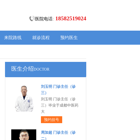
18582519024
医院电话:
来院路线
就诊流程
预约医生
医生介绍
DOCTOR
刘玉明 门诊主任（诊
三）
刘玉明 门诊主任（诊
三）毕业于成都中医药
大
预约挂号
周加超 门诊主任（诊
二）