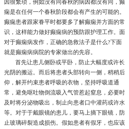
因很繁琐，例如没有同春秋的病因都没有同，癫
痫是在任何一个春秋阶段都会有产生的可能的。
癫痫患者跟家眷平时都要多了解癫痫并方面的常
识，这样能力做好癫痫病的预防跟护理工作。面
对于癫痫病发作，正确的急救法子是什么?下面
就是癫痫病病院的专家做出的先容。
首先让患儿侧卧或平卧，防止大幅度或许长
光阴的搬运。而后将患者头部转向一侧，稍稍后
仰，解开约束患者呼吸的衣物，坚持呼吸道通
常，避免呕吐物倒流吸入气管惹起窒息，必要时
及时将分泌物吸出，制止向患者口中灌药或许水
等。对于于戴眼镜的患儿，要马上摘下眼镜，防
止玻璃碎裂造成损伤。假如患者有假牙，也应该