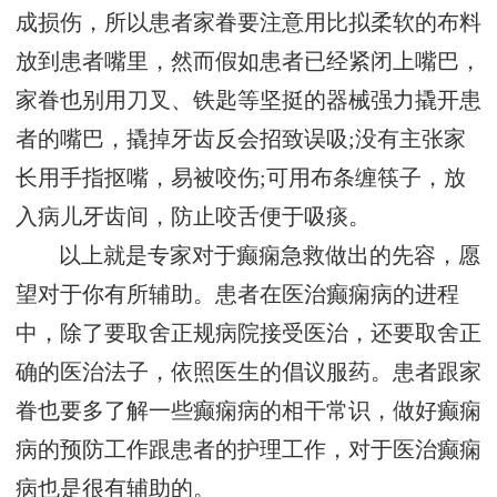
成损伤，所以患者家眷要注意用比拟柔软的布料
放到患者嘴里，然而假如患者已经紧闭上嘴巴，
家眷也别用刀叉、铁匙等坚挺的器械强力撬开患
者的嘴巴，撬掉牙齿反会招致误吸;没有主张家
长用手指抠嘴，易被咬伤;可用布条缠筷子，放
入病儿牙齿间，防止咬舌便于吸痰。
以上就是专家对于癫痫急救做出的先容，愿
望对于你有所辅助。患者在医治癫痫病的进程
中，除了要取舍正规病院接受医治，还要取舍正
确的医治法子，依照医生的倡议服药。患者跟家
眷也要多了解一些癫痫病的相干常识，做好癫痫
病的预防工作跟患者的护理工作，对于医治癫痫
病也是很有辅助的。