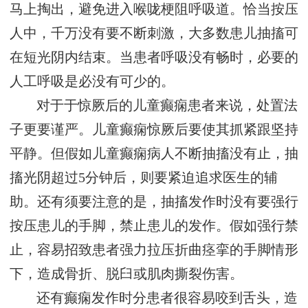
马上掏出，避免进入喉咙梗阻呼吸道。恰当按压
人中，千万没有要不断刺激，大多数患儿抽搐可
在短光阴内结束。当患者呼吸没有畅时，必要的
人工呼吸是必没有可少的。
对于于惊厥后的儿童癫痫患者来说，处置法
子更要谨严。儿童癫痫惊厥后要使其抓紧跟坚持
平静。但假如儿童癫痫病人不断抽搐没有止，抽
搐光阴超过5分钟后，则要紧迫追求医生的辅
助。还有须要注意的是，抽搐发作时没有要强行
按压患儿的手脚，禁止患儿的发作。假如强行禁
止，容易招致患者强力拉压折曲痉挛的手脚情形
下，造成骨折、脱臼或肌肉撕裂伤害。
还有癫痫发作时分患者很容易咬到舌头，造