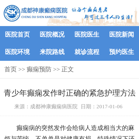
医院首页
医院概况
医院医生
医院新闻
医院环境
来院路线
就诊流程
预约医生
首页
>> 癫痫预防 >> 正文
青少年癫痫发作时正确的紧急护理方法
来源：成都神康癫痫病医院
日期：2017-01-06
癫痫病的突然发作会给病人造成相当大的麻
烦与苦恼，不单单是对健康有损，特殊情况下还