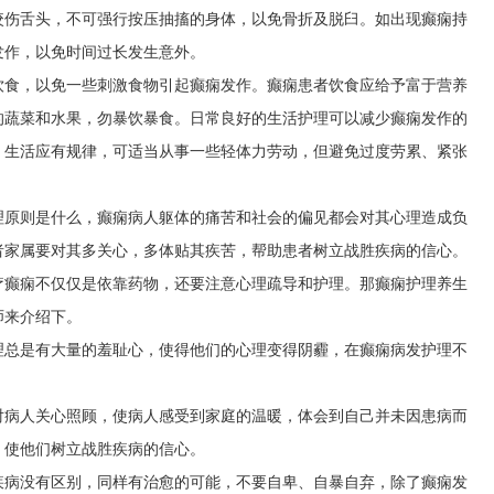
咬伤舌头，不可强行按压抽搐的身体，以免骨折及脱臼。如出现癫痫持
发作，以免时间过长发生意外。
饮食，以免一些刺激食物引起癫痫发作。癫痫患者饮食应给予富于营养
的蔬菜和水果，勿暴饮暴食。日常良好的生活护理可以减少癫痫发作的
，生活应有规律，可适当从事一些轻体力劳动，但避免过度劳累、紧张
理原则是什么，癫痫病人躯体的痛苦和社会的偏见都会对其心理造成负
者家属要对其多关心，多体贴其疾苦，帮助患者树立战胜疾病的信心。
疗癫痫不仅仅是依靠药物，还要注意心理疏导和护理。那癫痫护理养生
师来介绍下。
理总是有大量的羞耻心，使得他们的心理变得阴霾，在癫痫病发护理不
对病人关心照顾，使病人感受到家庭的温暖，体会到自己并未因患病而
，使他们树立战胜疾病的信心。
疾病没有区别，同样有治愈的可能，不要自卑、自暴自弃，除了癫痫发