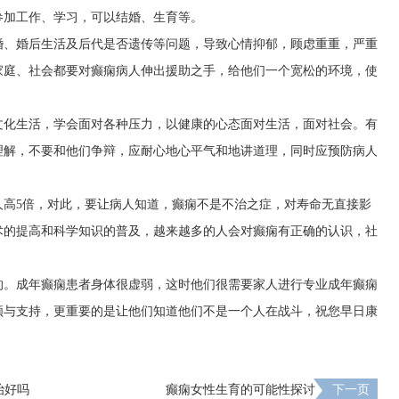
参加工作、学习，可以结婚、生育等。
婚、婚后生活及后代是否遗传等问题，导致心情抑郁，顾虑重重，严重
家庭、社会都要对癫痫病人伸出援助之手，给他们一个宽松的环境，使
文化生活，学会面对各种压力，以健康的心态面对生活，面对社会。有
理解，不要和他们争辩，应耐心地心平气和地讲道理，同时应预防病人
人高5倍，对此，要让病人知道，癫痫不是不治之症，对寿命无直接影
术的提高和科学知识的普及，越来越多的人会对癫痫有正确的认识，社
的。成年癫痫患者身体很虚弱，这时他们很需要家人进行专业成年癫痫
顾与支持，更重要的是让他们知道他们不是一个人在战斗，祝您早日康
治好吗
癫痫女性生育的可能性探讨
下一页