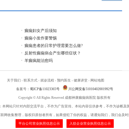
癫痫妇女产后须知
癫痫小发作要警惕
癫痫患者的日常护理需要怎么做?
反射性癫痫病会产生哪些症状？
羊癫疯能治愈吗
关于我们
-
联系方式
-
就诊流程
-
预约医生
-
健康讲堂
-
网站地图
备案号：
蜀ICP备11023365号
川公网安备51010402001992号
Copyright © All Rights Reserved 成都神康癫痫病医院 版权所有
：本网站只针对内部交流平台，不作为广告宣传。本站内容仅供参考，不作为诊断及
互联网收集整理，版权归原创者所有，如果侵犯了你的权益，请通知我们，我们会及时
平台公司营业执照信息公示
入驻企业营业执照信息公示