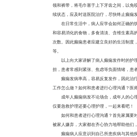
领和裤带，将毛巾塞于上下牙齿之间，以免
续状态，应及时送医院治疗，尽快终止癫痫
在日常生活中，病人应学会如何正确的
和容易消化的食物，多食清淡、含维生素高
次数。因此癫痫患者应建立良好的生活制度
等。
以上向大家讲解了病人癫痫发作时的护
担，患者常感到紧张、焦虑等负面情绪，患
癫痫发病率高，容易反复发作，因此治
工作怎么做？如何和患者进行心理沟通？医
成年人癫痫病发不论场合，成年人的心
仅要急救护理还要心理护理，一起来看吧！
如何和患者进行心理沟通？首先家属要
被家人嫌弃，大家都在齐心协力地帮助他们
癫痫病人应意识到自己所患疾病与其他