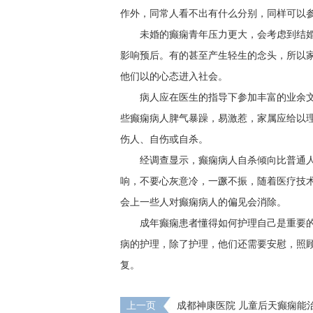
作外，同常人看不出有什么分别，同样可以
未婚的癫痫青年压力更大，会考虑到结
影响预后。有的甚至产生轻生的念头，所以
他们以的心态进入社会。
病人应在医生的指导下参加丰富的业余
些癫痫病人脾气暴躁，易激惹，家属应给以
伤人、自伤或自杀。
经调查显示，癫痫病人自杀倾向比普通
响，不要心灰意冷，一蹶不振，随着医疗技
会上一些人对癫痫病人的偏见会消除。
成年癫痫患者懂得如何护理自己是重要
病的护理，除了护理，他们还需要安慰，照
复。
上一页
成都神康医院 儿童后天癫痫能