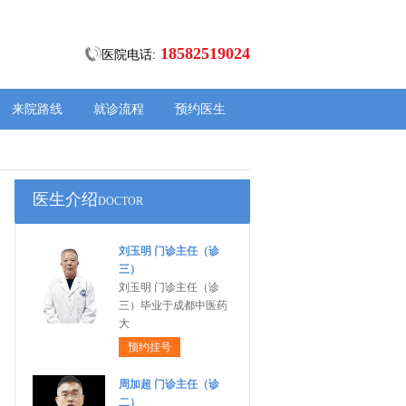
18582519024
医院电话:
来院路线
就诊流程
预约医生
医生介绍
DOCTOR
刘玉明 门诊主任（诊
三）
刘玉明 门诊主任（诊
三）毕业于成都中医药
大
预约挂号
周加超 门诊主任（诊
二）