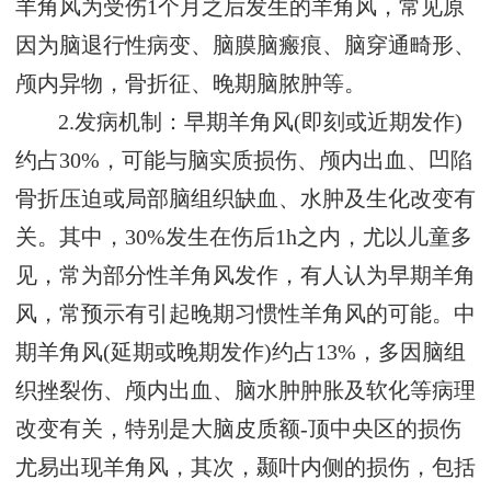
羊角风为受伤1个月之后发生的羊角风，常见原
因为脑退行性病变、脑膜脑瘢痕、脑穿通畸形、
颅内异物，骨折征、晚期脑脓肿等。
2.发病机制：早期羊角风(即刻或近期发作)
约占30%，可能与脑实质损伤、颅内出血、凹陷
骨折压迫或局部脑组织缺血、水肿及生化改变有
关。其中，30%发生在伤后1h之内，尤以儿童多
见，常为部分性羊角风发作，有人认为早期羊角
风，常预示有引起晚期习惯性羊角风的可能。中
期羊角风(延期或晚期发作)约占13%，多因脑组
织挫裂伤、颅内出血、脑水肿肿胀及软化等病理
改变有关，特别是大脑皮质额-顶中央区的损伤
尤易出现羊角风，其次，颞叶内侧的损伤，包括