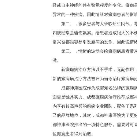
经或自主神经的伴有警觉程度的变化。癫痫
异常的一种疾病。因此情绪对癫痫患者的影
第二、，很多患者与人争吵后生闷气，
四肢经常是磕伤累累。给患者造成很大的不
常兴奋都很容易引发癫痫的发作。因此说情
第三、，情绪的波动会给癫痫病患者带
激。
新癫痫病治疗方法以不手术，无副作用
新的癫痫病治疗方法被评为当今治疗癫痫病
成都神康医院作为成都知名品牌的癫痫
面更是独具实力。成都癫痫病治疗推荐成都
内享有较高声誉的癫痫专业团队，配备了系
己的品牌地位，其次，成都神康医院为了更好的服
都神康医院推出的一项特色服务。需要时可直
位癫痫患者得到治愈。