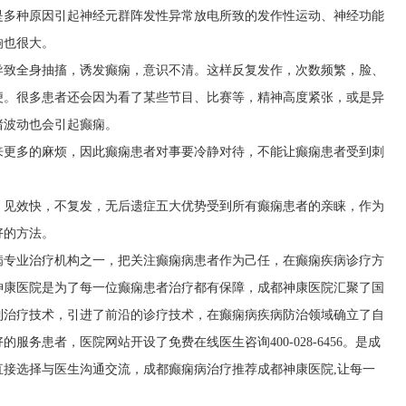
是多种原因引起神经元群阵发性异常放电所致的发作性运动、神经功能
响也很大。
导致全身抽搐，诱发癫痫，意识不清。这样反复发作，次数频繁，脸、
便。很多患者还会因为看了某些节目、比赛等，精神高度紧张，或是异
绪波动也会引起癫痫。
来更多的麻烦，因此癫痫患者对事要冷静对待，不能让癫痫患者受到刺
，见效快，不复发，无后遗症五大优势受到所有癫痫患者的亲睐，作为
好的方法。
病专业治疗机构之一，把关注癫痫病患者作为己任，在癫痫疾病诊疗方
神康医院是为了每一位癫痫患者治疗都有保障，成都神康医院汇聚了国
列治疗技术，引进了前沿的诊疗技术，在癫痫病疾病防治领域确立了自
务患者，医院网站开设了免费在线医生咨询400-028-6456。是成
接选择与医生沟通交流，成都癫痫病治疗推荐成都神康医院,让每一