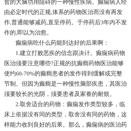
暂的大脑功用阻碍的一种慢性疾病。癫痫病人经
由必定时代的正规,体系的药物医治而没有再发
作,普通能够减药,直至停药。于停药后3年内不发
作的,即以为治愈。
癫痫病吃什么药能到达好的后果啊：
1.建立打败恶疾的信念跟决计。癫痫病药物
医治须要注意哪些?正规的抗癫癎药物医治能够
使约60-70%的癫癎患者的发作得到缓解或完整
节制。但因为癫癎是一种慢性脑部疾患，其医治
须要较长的光阴，须要患者及家眷的耐烦。
2.取舍适合的药物：癫痫发作类型较多，临
床上依据没有同的类型，取舍没有同的药物，这
样能力收到良好的后果。那么，癫痫病的医治药