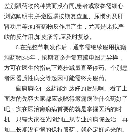
差别跟药物的种类而没有同,患者或家眷需细心
浏览阐明书,并遵医嘱按期复查血、尿惯例及肝
肾功用等;如有药物反作用产生，尤其是比拟严
峻的反作用,如皮疹等,应及时复诊。
6.在完整节制发作后，通常需继续服用抗癫
癎药物3-5年，按期复诊并复查脑电图无异样，
方可在医生的指点下逐步减量直至停药。个别患
者因器质性病变等起因可能需终身服药。
癫痫病吃什么药能到达好的后果啊。看了上
面发的先容大家都应该晓得癫痫病吃什么药好了
吧，实在医治癫痫病首要的就是掌握医治的时
机，只需大家在光阴到正规专业的病院医治，再
加上长期没有懈的保持服药，就必定好起来的。