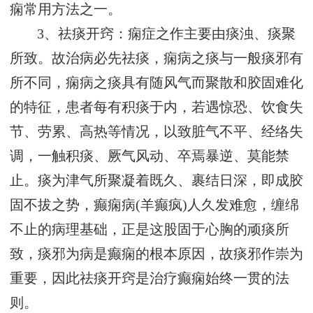
痫常用方法之一。
3、祛痰开窍：痫症之作主要由痰浊、痰聚
所致。故治病必先祛痰，痫病之痰与一般痰邪有
所不同，痫病之痰具有随风气而聚散和胶固难化
的特征，患者每有积痰于内，若遇惊恐、饮食失
节、劳累、高热等情况，以致脏气不平、经络失
调，一触积痰、厥气风动、卒焉暴逆、莫能禁
止。痰为津气所聚凝着既久、裹结日深，即成胶
固不拔之势，癫痫病(羊癫疯)人久发难愈，缠绵
不止的病理基础，正是这股固于心胸的顽痰所
致，痰邪为病是癫痫的根本原因，故痰邪作崇为
重要，因此祛痰开窍是治疗癫痫始终一贯的法
则。