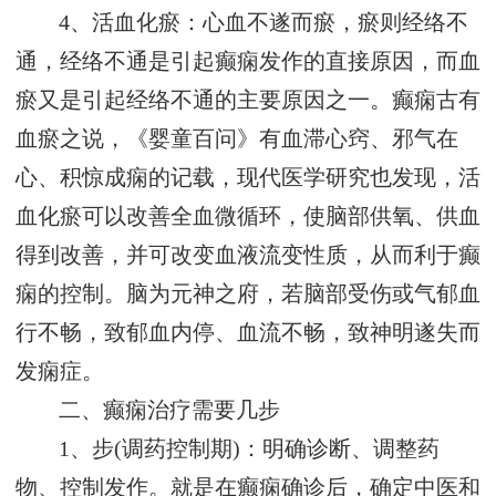
4、活血化瘀：心血不遂而瘀，瘀则经络不
通，经络不通是引起癫痫发作的直接原因，而血
瘀又是引起经络不通的主要原因之一。癫痫古有
血瘀之说，《婴童百问》有血滞心窍、邪气在
心、积惊成痫的记载，现代医学研究也发现，活
血化瘀可以改善全血微循环，使脑部供氧、供血
得到改善，并可改变血液流变性质，从而利于癫
痫的控制。脑为元神之府，若脑部受伤或气郁血
行不畅，致郁血内停、血流不畅，致神明遂失而
发痫症。
二、癫痫治疗需要几步
1、步(调药控制期)：明确诊断、调整药
物、控制发作。就是在癫痫确诊后，确定中医和