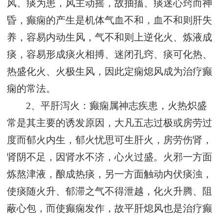
风、痰为患，风主动摇，故抽搐、痰迷心窍而神
昏，癫痫的产生是机体气血不和，血不和则肝失
养，容易内动生风，气不和则上逆化火、炼液成
痰，容易形成痰火相搏、迷闭孔窍、痰可化热、
热盛化火、火极生风，因此定痫熄风成为治疗癫
痫的常法。
2、平肝泻火：癫痫属神志疾患，火热炽盛
常是其主要的诱发原因，大凡五志过极或房劳过
度而郁火内生，郁火忧思可生肝火，房劳伤肾，
肾阴不足，因肾水不济，心火过盛。火邪一方面
炼熬津液，酿成热痰，另一方面触动内伏痰浊，
使痰随火升、郁滞之气不得泄越，化火升腾、阻
蔽心包，而使癫痫发作，故平肝熄风也是治疗癫