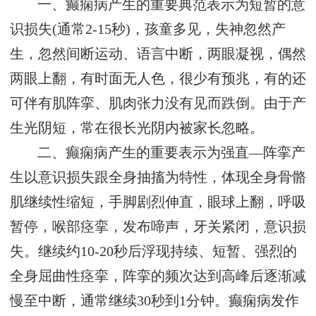
一、癫痫病产生的重要典范表示为短暂的意
识损失(通常2-15秒)，孩童多见，失神忽然产
生，忽然间断运动、语言中断，两眼凝视，偶然
两眼上翻，有时面无人色，很少有预兆，有的还
可伴有肌阵挛、肌肉张力没有见而跌倒。由于产
生光阴短，常在很长光阴内被家长忽略。
二、癫痫病产生的重要表示为强直—阵挛产
生以意识损失跟全身抽搐为特性，体现全身骨骼
肌继续性缩短，手脚剧烈伸直，眼球上翻，呼吸
暂停，喉部痉挛，发布啼声，牙关紧闭，意识损
失。继续约10-20秒后浮现持续、短暂、强烈的
全身屈曲性痉挛，阵挛的频次达到高峰后逐渐减
慢至中断，通常继续30秒到1分钟。癫痫病发作