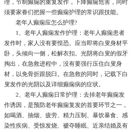
理，节制癫痫的重复发作，下降癫痫危害，同时
须要家眷们把握一些癫痫护理的常识跟技能。
老年人癫痫应怎么护理?
1、老年人癫痫发作护理：老年人癫痫患者
发作时，家人没有要惶恐。应当即将白叟身材平
卧，头倾向一侧，松解衣扣。光阴将白叟的假牙
掏出，在急救进程中，没有要强行压住白叟身
材，以免骨折跟脱臼。在急救的同时，记载下白
叟发作的光阴以及详细癫痫病的症状。
2、老年人癫痫日常护理：去掉老年癫痫发
作诱因，是预防老年癫痫复发的首要环节之一，
如喝酒、抽烟、疲劳、精力压制、暴饮暴食、感
染性疾病、受惊发烧、褫夺睡眠、近亲结婚及有