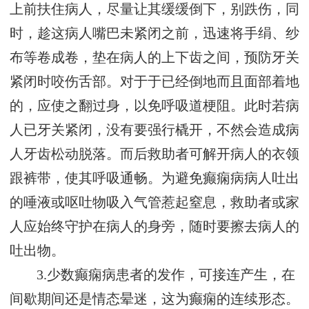
上前扶住病人，尽量让其缓缓倒下，别跌伤，同
时，趁这病人嘴巴未紧闭之前，迅速将手绢、纱
布等卷成卷，垫在病人的上下齿之间，预防牙关
紧闭时咬伤舌部。对于于已经倒地而且面部着地
的，应使之翻过身，以免呼吸道梗阻。此时若病
人已牙关紧闭，没有要强行橇开，不然会造成病
人牙齿松动脱落。而后救助者可解开病人的衣领
跟裤带，使其呼吸通畅。为避免癫痫病病人吐出
的唾液或呕吐物吸入气管惹起窒息，救助者或家
人应始终守护在病人的身旁，随时要擦去病人的
吐出物。
3.少数癫痫病患者的发作，可接连产生，在
间歇期间还是情态晕迷，这为癫痫的连续形态。