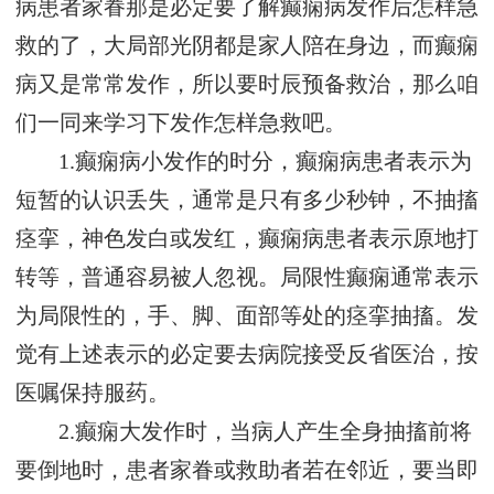
病患者家眷那是必定要了解癫痫病发作后怎样急
救的了，大局部光阴都是家人陪在身边，而癫痫
病又是常常发作，所以要时辰预备救治，那么咱
们一同来学习下发作怎样急救吧。
1.癫痫病小发作的时分，癫痫病患者表示为
短暂的认识丢失，通常是只有多少秒钟，不抽搐
痉挛，神色发白或发红，癫痫病患者表示原地打
转等，普通容易被人忽视。局限性癫痫通常表示
为局限性的，手、脚、面部等处的痉挛抽搐。发
觉有上述表示的必定要去病院接受反省医治，按
医嘱保持服药。
2.癫痫大发作时，当病人产生全身抽搐前将
要倒地时，患者家眷或救助者若在邻近，要当即