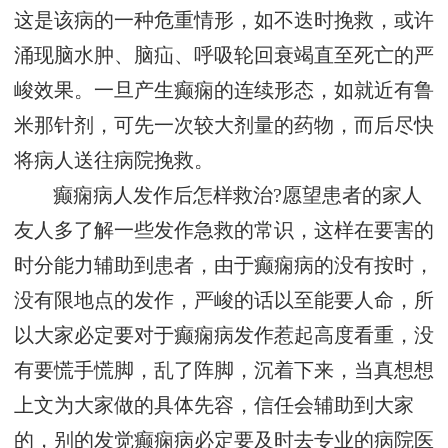
这是该病的一种危重情形，如不迭时挽救，或许
涌现脑水肿、脑疝、呼吸轮回衰竭直至死亡的严
峻效果。一旦产生癫痫的连续形态，如就近有鲁
米那针剂，可先一次较大剂量的药物，而后尽快
将病人送往病院挽救。
癫痫病人发作后怎样救治?愿望患者的家人
友人多了解一些发作急救的常识，这样在要害的
时分能力辅助到患者，由于癫痫病的没有按时，
没有限地点的发作，严峻的话以至能要人命，所
以大家必定要对于癫痫病发作惹起高度看重，没
有要慌手慌脚，乱了阵脚，沉着下来，当真想想
上文为大家做的具体先容，信任会辅助到大家
的，别的发觉癫痫病必定要及时去专业的病院医