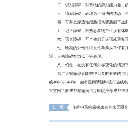
二、识别障碍，对事物的辨别能力差，
三、情感障碍，表现为不愉快的状态，
四、可并发穿透性颅脑损伤硬脑膜下血
五、记忆障碍，对熟悉事物产生没有体
六、语言障碍，可产生部分失语或重复
七、晚期的外伤性特发性羊角风常伴有
退，人格障碍智力低下等表现。
八、幻觉，在没有任何外界变化的情况
为广大癫痫患者能够得到及时有效的治
线400-028-6456，如有疑问请随时拨
官方网了解成都癫痫病治疗医院推荐成都神
上一页
传统中药给癫痫患者带来无限