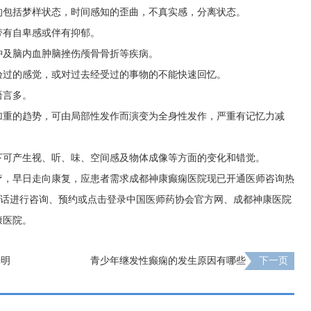
的包括梦样状态，时间感知的歪曲，不真实感，分离状态。
带有自卑感或伴有抑郁。
肿及脑内血肿脑挫伤颅骨骨折等疾病。
验过的感觉，或对过去经受过的事物的不能快速回忆。
语言多。
加重的趋势，可由局部性发作而演变为全身性发作，严重有记忆力减
下可产生视、听、味、空间感及物体成像等方面的变化和错觉。
疗，早日走向康复，应患者需求成都神康癫痫医院现已开通医师咨询热
打热线电话进行咨询、预约或点击登录中国医师药协会官方网、成都神康医院
康医院。
光明
青少年继发性癫痫的发生原因有哪些
下一页