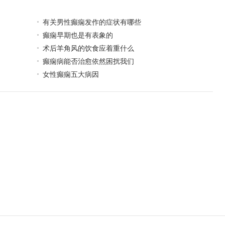
有关男性癫痫发作的症状有哪些
癫痫早期也是有表象的
术后羊角风的饮食应着重什么
癫痫病能否治愈依然困扰我们
女性癫痫五大病因