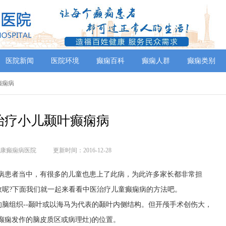
医院新闻
医院环境
癫痫百科
癫痫人群
癫痫类别
癫痫病
治疗小儿颞叶癫痫病
康癫痫病医院
更新时间：2016-12-28
痫病患者当中，有很多的儿童也患上了此病，为此许多家长都非常担
效呢?下面我们就一起来看看中医治疗儿童癫痫病的方法吧。
脑组织--颞叶或以海马为代表的颞叶内侧结构。但开颅手术创伤大，
癫痫发作的脑皮质区或病理灶)的位置。