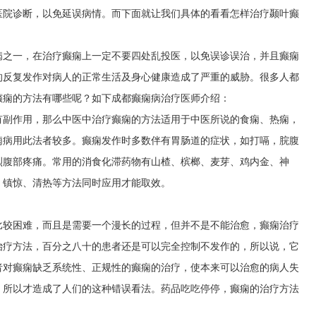
医院诊断，以免延误病情。而下面就让我们具体的看看怎样治疗颞叶癫
病之一，在治疗癫痫上一定不要四处乱投医，以免误诊误治，并且癫痫
的反复发作对病人的正常生活及身心健康造成了严重的威胁。很多人都
癫痫的方法有哪些呢？如下成都癫痫病治疗医师介绍：
有副作用，那么中医中治疗癫痫的方法适用于中医所说的食痫、热痫，
痫病用此法者较多。癫痫发作时多数伴有胃肠道的症状，如打嗝，脘腹
烈腹部疼痛。常用的消食化滞药物有山楂、槟榔、麦芽、鸡内金、神
、镇惊、清热等方法同时应用才能取效。
比较困难，而且是需要一个漫长的过程，但并不是不能治愈，癫痫治疗
治疗方法，百分之八十的患者还是可以完全控制不发作的，所以说，它
者对癫痫缺乏系统性、正规性的癫痫的治疗，使本来可以治愈的病人失
。所以才造成了人们的这种错误看法。药品吃吃停停，癫痫的治疗方法