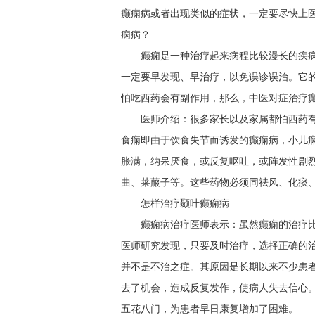
癫痫病或者出现类似的症状，一定要尽快上
痫病？
癫痫是一种治疗起来病程比较漫长的疾
一定要早发现、早治疗，以免误诊误治。它
怕吃西药会有副作用，那么，中医对症治疗
医师介绍：很多家长以及家属都怕西药
食痫即由于饮食失节而诱发的癫痫病，小儿
胀满，纳呆厌食，或反复呕吐，或阵发性剧
曲、莱菔子等。这些药物必须同祛风、化痰
怎样治疗颞叶癫痫病
癫痫病治疗医师表示：虽然癫痫的治疗
医师研究发现，只要及时治疗，选择正确的
并不是不治之症。其原因是长期以来不少患
去了机会，造成反复发作，使病人失去信心
五花八门，为患者早日康复增加了困难。