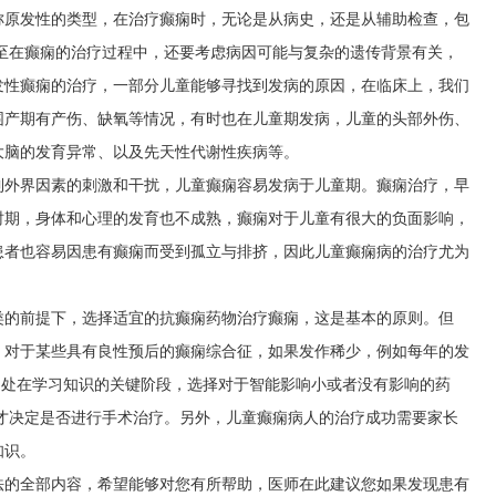
称原发性的类型，在治疗癫痫时，无论是从病史，还是从辅助检查，包
至在癫痫的治疗过程中，还要考虑病因可能与复杂的遗传背景有关，
发性癫痫的治疗，一部分儿童能够寻找到发病的原因，在临床上，我们
围产期有产伤、缺氧等情况，有时也在儿童期发病，儿童的头部外伤、
大脑的发育异常、以及先天性代谢性疾病等。
到外界因素的刺激和干扰，儿童癫痫容易发病于儿童期。癫痫治疗，早
时期，身体和心理的发育也不成熟，癫痫对于儿童有很大的负面影响，
患者也容易因患有癫痫而受到孤立与排挤，因此儿童癫痫病的治疗尤为
类的前提下，选择适宜的抗癫痫药物治疗癫痫，这是基本的原则。但
：对于某些具有良性预后的癫痫综合征，如果发作稀少，例如每年的发
期处在学习知识的关键阶段，选择对于智能影响小或者没有影响的药
才决定是否进行手术治疗。另外，儿童癫痫病人的治疗成功需要家长
知识。
法的全部内容，希望能够对您有所帮助，医师在此建议您如果发现患有