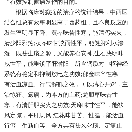
了有效控制癫痫发作的目的。
根据临床对癫痫的治疗的统计结果，中西医
结合组总有效率明显高于西药组，且不良反应的
发生率明显下降。黄芩味苦性寒，能清泻实火，
清少阳邪热;茯苓味甘淡而性平，能健脾利水渗
湿，既祛生痰之源，又能养心安神;生石决明味
咸性平，能重镇平肝潜阳，所含钙质对中枢神经
系统有稳定和抑制放电之功效;郁金味辛性寒，
有活血凉血、行气解郁之效，可以清心开窍，主
治惊狂、癫痫，为本方的主药;龙胆草味苦性
寒，有清肝胆实火之功效;天麻味甘性平，能祛
风定惊，平肝息风;红花味甘苦、性温，能活血
行瘀，生新血等。全方具有祛风化痰、定痫止