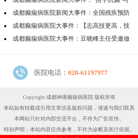
讲台
爱同行”四川省癫痫病康复基金筛查救助活动走
成都癫痫病医院新闻大事件：全国残疾预防
进威远县
日，降低因癫痫病致残发生率，神康倡导癫痫诊
成都癫痫病医院大事件：【志高技更高，技
治越早越好
高德亦高】癫痫学子高考后手捧锦旗致谢张志高
成都癫痫病医院大事件：豆晓峰主任受邀做
主任
客SCTV-4《第四直播间》栏目，跟你聊聊《不
受控制的癫痫》
医院电话：
028-61197977
Copyright 成都神康癫痫病医院 版权所有
本站如有转载或引用文章涉及版权问题，请速与我们联系
本网站只针对内部交流平台，不作为广告宣传。
特别声明：本站内容仅供参考，不作为诊断及医疗依据。