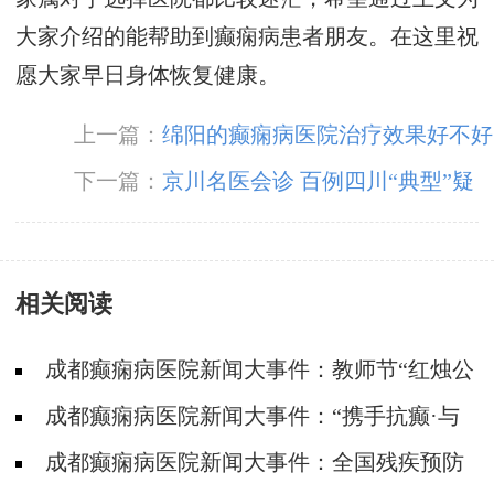
大家介绍的能帮助到癫痫病患者朋友。在这里祝
愿大家早日身体恢复健康。
上一篇：
绵阳的癫痫病医院治疗效果好不好
下一篇：
京川名医会诊 百例四川“典型”疑
难癫痫病专项普查会诊限时征集
相关阅读
成都癫痫病医院新闻大事件：教师节“红烛公
益计划”帮助癫痫教师走出病魔困扰，重返三尺
成都癫痫病医院新闻大事件：“携手抗癫·与
讲台
爱同行”四川省癫痫病康复基金筛查救助活动走
成都癫痫病医院新闻大事件：全国残疾预防