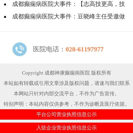
进威远县
日，降低因癫痫病致残发生率，神康倡导癫痫诊
成都癫痫病医院大事件：【志高技更高，技
治越早越好
高德亦高】癫痫学子高考后手捧锦旗致谢张志高
成都癫痫病医院大事件：豆晓峰主任受邀做
主任
客SCTV-4《第四直播间》栏目，跟你聊聊《不
受控制的癫痫》
医院电话：
028-61197977
Copyright 成都神康癫痫病医院 版权所有
本站如有转载或引用文章涉及版权问题，请速与我们联系
本网站只针对内部交流平台，不作为广告宣传。
特别声明：本站内容仅供参考，不作为诊断及医疗依据。
平台公司营业执照信息公示
入驻企业营业执照信息公示