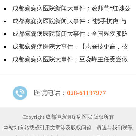
成都癫痫病医院新闻大事件：教师节“红烛公
益计划”帮助癫痫教师走出病魔困扰，重返三尺
成都癫痫病医院新闻大事件：“携手抗癫·与
讲台
爱同行”四川省癫痫病康复基金筛查救助活动走
成都癫痫病医院新闻大事件：全国残疾预防
进威远县
日，降低因癫痫病致残发生率，神康倡导癫痫诊
成都癫痫病医院大事件：【志高技更高，技
治越早越好
高德亦高】癫痫学子高考后手捧锦旗致谢张志高
成都癫痫病医院大事件：豆晓峰主任受邀做
主任
客SCTV-4《第四直播间》栏目，跟你聊聊《不
受控制的癫痫》
医院电话：
028-61197977
Copyright 成都神康癫痫病医院 版权所有
本站如有转载或引用文章涉及版权问题，请速与我们联系