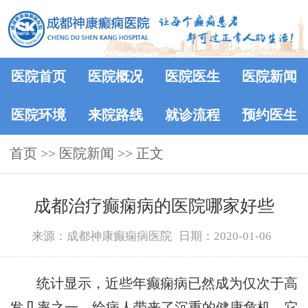
医院首页
医院概况
医院医生
医院新闻
医院环境
来院路线
就诊流程
预约医生
首页
>>
医院新闻
>> 正文
成都治疗癫痫病的医院哪家好些
来源：成都神康癫痫病医院
日期：2020-01-06
统计显示，近些年癫痫病已然成为仅次于高
发几率之一，给病人带来了沉重的健康危机。它