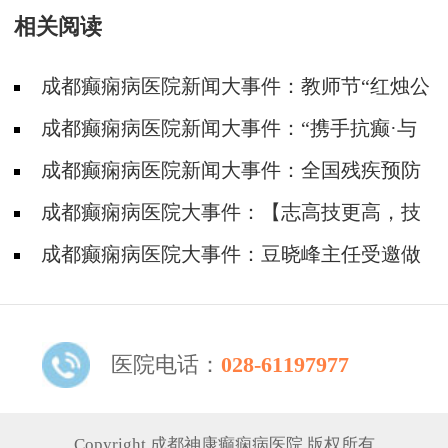
相关阅读
成都癫痫病医院新闻大事件：教师节“红烛公
益计划”帮助癫痫教师走出病魔困扰，重返三尺
成都癫痫病医院新闻大事件：“携手抗癫·与
讲台
爱同行”四川省癫痫病康复基金筛查救助活动走
成都癫痫病医院新闻大事件：全国残疾预防
进威远县
日，降低因癫痫病致残发生率，神康倡导癫痫诊
成都癫痫病医院大事件：【志高技更高，技
治越早越好
高德亦高】癫痫学子高考后手捧锦旗致谢张志高
成都癫痫病医院大事件：豆晓峰主任受邀做
主任
客SCTV-4《第四直播间》栏目，跟你聊聊《不
受控制的癫痫》
医院电话：
028-61197977
Copyright 成都神康癫痫病医院 版权所有