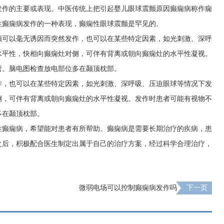
发作的主要或表现。中医传统上把引起婴儿眼球震颤原因癫痫病称作痫
性癫痫病发作的一种表现，癫痫性眼球震颤是罕见的。
颤可以毫无诱因而突然发作，也可以在某些特定因素，如光刺激、深呼
水平性，快相向癫痫灶对侧，可伴有背离或朝向癫痫灶的水平性凝视。
暂。脑电图检查放电部位多在颞顶枕部。
作，也可以在某些特定因素，如光刺激、深呼吸、压迫眼球等情况下发
侧，可伴有背离或朝向癫痫灶的水平性凝视。发作时患者可能有视物不
多在颞顶枕部。
性癫痫病，希望能对患者有所帮助。癫痫病是需要长期治疗的疾病，患
之后，积极配合医生制定出属于自己的治疗方案，经过科学合理治疗，
微弱电场可以控制癫痫病发作吗
下一页