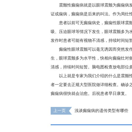
震颤性癫痫病就是以眼球震颤为癫痫病
证或痫病，癫痫病是后来的叫法。作为局灶
患者以前可无癫痫病史，癫痫性眼球震
吸、压迫眼球等情况下发生，眼球震颤多为
发作时患者可能有视物不清感，持续时间短
癫痫性眼球震颤可以毫无诱因而突然发
生，眼球震颤多为水平性，快相向癫痫灶对
清感，持续时间短暂。脑电图检查放电部位
以上就是专家为我们介绍的什么是震颤
者一定要去正规大型医院做详细检查。确诊
癫痫病很快就会治愈。后祝患者早日康复。
上一页
浅谈癫痫病的遗传类型有哪些