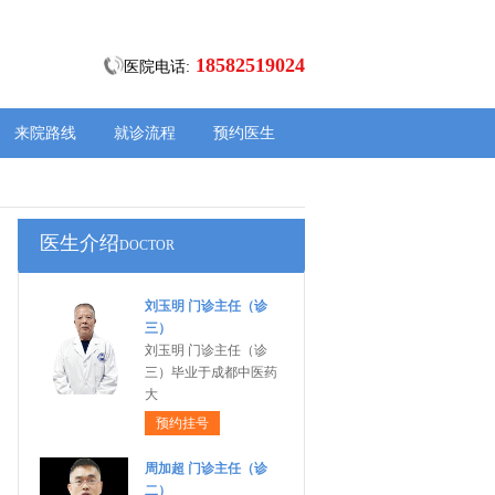
18582519024
医院电话:
来院路线
就诊流程
预约医生
医生介绍
DOCTOR
刘玉明 门诊主任（诊
三）
刘玉明 门诊主任（诊
三）毕业于成都中医药
大
预约挂号
周加超 门诊主任（诊
二）