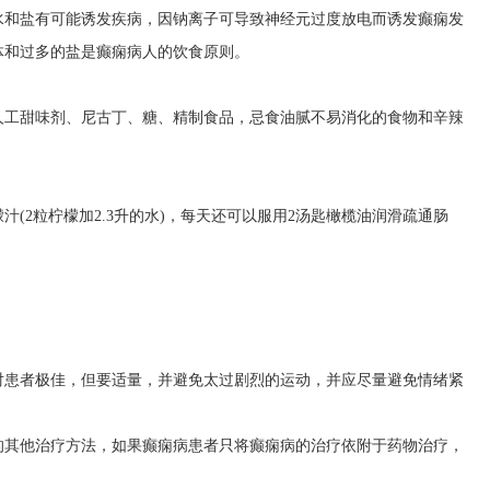
水和盐有可能诱发疾病，因钠离子可导致神经元过度放电而诱发癫痫发
体和过多的盐是癫痫病人的饮食原则。
人工甜味剂、尼古丁、糖、精制食品，忌食油腻不易消化的食物和辛辣
(2粒柠檬加2.3升的水)，每天还可以服用2汤匙橄榄油润滑疏通肠
对患者极佳，但要适量，并避免太过剧烈的运动，并应尽量避免情绪紧
的其他治疗方法，如果癫痫病患者只将癫痫病的治疗依附于药物治疗，