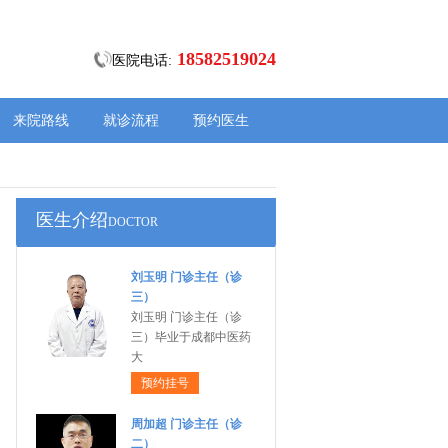
18582519024
医院电话:
来院路线
就诊流程
预约医生
医生介绍
DOCTOR
刘玉明 门诊主任（诊
三）
刘玉明 门诊主任（诊
三）毕业于成都中医药
大
预约挂号
周加超 门诊主任（诊
二）