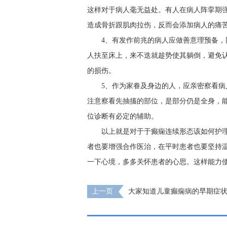
这样对于病人毫无益处。有人在病人阵挛期
造成骨折跟肌肉拉伤，反而会添加病人的痛
4、有发作前兆的病人应做善意理预备
人扶至床上，来不迭就趁势使其躺倒，避免
的损伤。
5、作为家眷及身边的人，应亲密察看病
注意察看先抽搐的部位，是部分仍是全身，
位诊断有必定的辅助。
以上就是对于于癫痫连续形态该如何护
者也要增强合作医治，在平时患者也要坚持
一下心境，多多关怀患者的心思。这样能力
上一页
大家知道儿童癫痫病的早期症