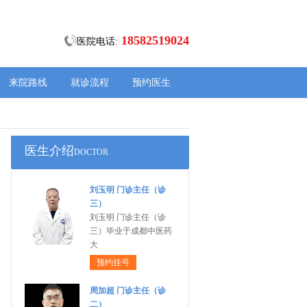
18582519024
医院电话:
来院路线
就诊流程
预约医生
医生介绍
DOCTOR
刘玉明 门诊主任（诊
三）
刘玉明 门诊主任（诊
三）毕业于成都中医药
大
预约挂号
周加超 门诊主任（诊
二）