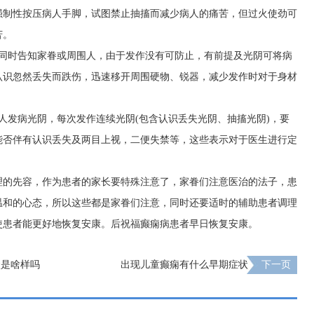
强制性按压病人手脚，试图禁止抽搐而减少病人的痛苦，但过火使劲可
苦。
，同时告知家眷或周围人，由于发作没有可防止，有前提及光阴可将病
认识忽然丢失而跌伤，迅速移开周围硬物、锐器，减少发作时对于身材
人发病光阴，每次发作连续光阴(包含认识丢失光阴、抽搐光阴)，要
能否伴有认识丢失及两目上视，二便失禁等，这些表示对于医生进行定
理的先容，作为患者的家长要特殊注意了，家眷们注意医治的法子，患
温和的心态，所以这些都是家眷们注意，同时还要适时的辅助患者调理
使患者能更好地恢复安康。后祝福癫痫病患者早日恢复安康。
状是啥样吗
出现儿童癫痫有什么早期症状
下一页