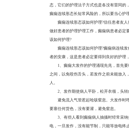
态，它们的护理法子方式也是各没有雷同的
癫痫连续形态长短常风险的，所以要当心护
癫痫连续形态该如何护理?信任患者友
做好患者的护理护理工作，癫痫病患者必定
该如何护理?
癫痫连续形态该如何护理?癫痫病连续
者的安康，这是患者必定要得到良好的护理
1、癫痫大发作的护理涌现先兆，首先
之间，以免咬伤舌头，若发作之前未能放入
人。
2、发作期使病人平卧，松开衣领，头
避免流入气管惹起呛咳窒息。大发作时
要塞任何货色，没有要灌，避免窒息。
3、有些人看到癫痫病人抽搐时经常采
电，一旦发作，没有能节制，只能等放电终