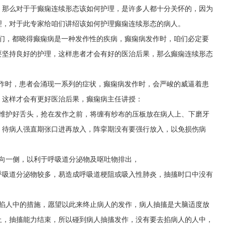
，那么对于于癫痫连续形态该如何护理，是许多人都十分关怀的，因为
理，对于此专家给咱们讲绍该如何护理癫痫连续形态的病人。
人们，都晓得癫痫病是一种发作性的疾病，癫痫病发作时，咱们必定要
要坚持良好的护理，这样患者才会有好的医治后果，那么癫痫连续形态
发作时，患者会涌现一系列的症状，癫痫病发作时，会严峻的威逼着患
，这样才会有更好医治后果，癫痫病主任讲授：
要维护好舌头，抢在发作之前，将缠有纱布的压板放在病人上、下磨牙
，待病人强直期张口进再放入，阵挛期没有要强行放入，以免损伤病
转向一侧，以利于呼吸道分泌物及呕吐物排出，
呼吸道分泌物较多，易造成呼吸道梗阻或吸入性肺炎，抽搐时口中没有
纳掐人中的措施，愿望以此来终止病人的发作，病人抽搐是大脑适度放
止，抽搐能力结束，所以碰到病人抽搐发作，没有要去掐病人的人中，