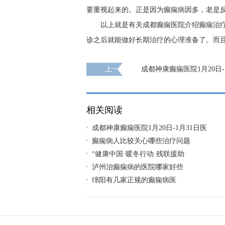
要重视起来的。正是因为癫痫病因多，老是
以上就是有关成都癫痫医院介绍癫痫治
诊之后就能做好长期治疗的心理准备了。而
上一页
成都神康癫痫医院1月20日-
生出诊时间安排及援助活动!
相关阅读
成都神康癫痫医院1月20日-1月31日医
癫痫病人比较关心哪些治疗问题
“健康中国·暖冬行动·残联援助·
泸州治癫痫病的医院哪家好些
绵阳有几家正规的癫痫病医