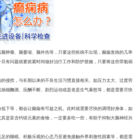
括脑肿瘤、脑萎缩、脑外伤等，只要这些疾病不出现，癫痫发病的几率
一旦有问题就要抓紧时间做好治疗工作和防护措施，只要将这些罪魁祸
病的侵扰，与长期以来的不良生活习惯直接相关。如压力太大、过度劳
然抽烟酗酒、应酬不断、剧烈运动或是老是生气暴怒等，都是需要尽快
力低下等，都会让癫痫有可趁之机。此时就需要尽快的调理好身体，如
尤其是富含钙镁元素的食物，一定要多吃一些，有助于抑制大脑神经兴
充足的睡眠、积极乐观的心态乃至避免接触外界刺激性因素等，都是需