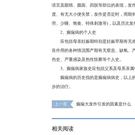
语言及眼睛、颜面、四肢等部位的表现，发
度、有无大小便失禁，发作是否定时，周期
劳、少睡、饱食、特殊刺激等)，以及历次发
2、癫痫病的个人史
应包括母亲妊娠期特别是妊娠早期有无
良作用的各种情况围产期有无窒息、缺氧、产
伤史、严重感染及热性惊厥等个人史。
3、癫痫病家族史应包括父系及母系亲属
癫痫病的历史指的是癫痫病病史，以上
步的治疗。
上一页
癫痫大发作引发的因素是什么
相关阅读