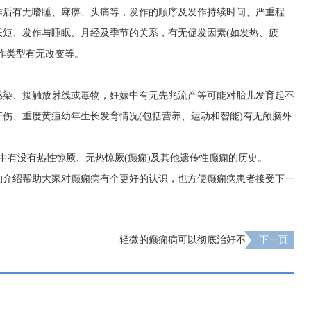
作后有无嗜睡、麻痹、头痛等，发作的顺序及发作持续时间、严重程
长短、发作与睡眠、月经及季节的关系，有无促发因素(如发热、疲
作类型有无改变等。
感染、接触放射线或毒物，妊娠中有无先兆流产等可能对胎儿发育起不
伤、重度黄疸幼年生长发育情况(包括营养、运动和智能)有无颅脑外
中有没有热性惊厥、无热惊厥(癫痫)及其他遗传性癫痫的历史。
的介绍帮助大家对癫痫病有个更好的认识，也方便癫痫病患者接受下一
轻微的癫痫病可以彻底治好不
下一页