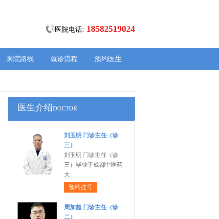
18582519024
医院电话:
来院路线
就诊流程
预约医生
医生介绍
DOCTOR
刘玉明 门诊主任（诊
三）
刘玉明 门诊主任（诊
三）毕业于成都中医药
大
预约挂号
周加超 门诊主任（诊
二）